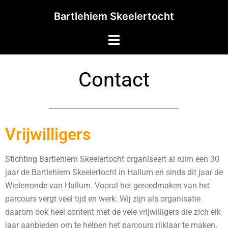
Bartlehiem Skeelertocht
Contact
Vrijwilligers
Stichting Bartlehiem Skeelertocht organiseert al ruim een 30
jaar de Bartlehiem Skeelertocht in Hallum en sinds dit jaar de
Wielerronde van Hallum. Vooral het gereedmaken van het
parcours vergt veel tijd en werk. Wij zijn als organisatie
daarom ook heel content met de vele vrijwilligers die zich elk
jaar aanbieden om te helpen het parcours rijklaar te maken.