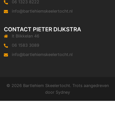
06 1323 8222
info@bartlehiemskeelertocht.nl
CONTACT PIETER DIJKSTRA
It Blikkelan 46
06 1583 3089
info@bartlehiemskeelertocht.nl
© 2026 Bartlehiem Skeelertocht. Trots aangedreven
door
Sydney