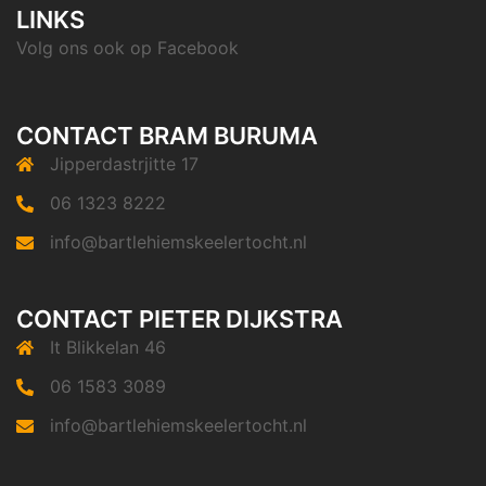
LINKS
Volg ons ook op
Facebook
CONTACT BRAM BURUMA
Jipperdastrjitte 17
06 1323 8222
info@bartlehiemskeelertocht.nl
CONTACT PIETER DIJKSTRA
It Blikkelan 46
06 1583 3089
info@bartlehiemskeelertocht.nl