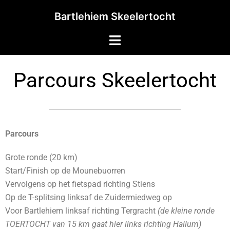
Bartlehiem Skeelertocht
Parcours Skeelertocht
Parcours
Grote ronde (20 km)
Start/Finish op de Mounebuorren
Vervolgens op het fietspad richting Stiens
Op de T-splitsing linksaf de Zuidermiedweg op
Voor Bartlehiem linksaf richting Tergracht
(de kleine ronde
TOERTOCHT van 15 km gaat hier links richting Hallum)