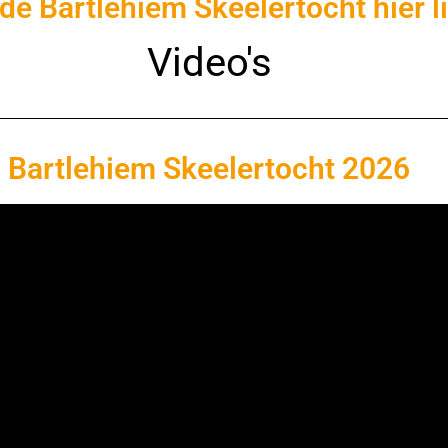
de Bartlehiem Skeelertocht hier li
Video's
Bartlehiem Skeelertocht 2026