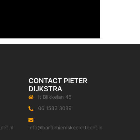
CONTACT PIETER
DIJKSTRA
It Blikkelan 46
06 1583 3089
cht.nl
info@bartlehiemskeelertocht.nl