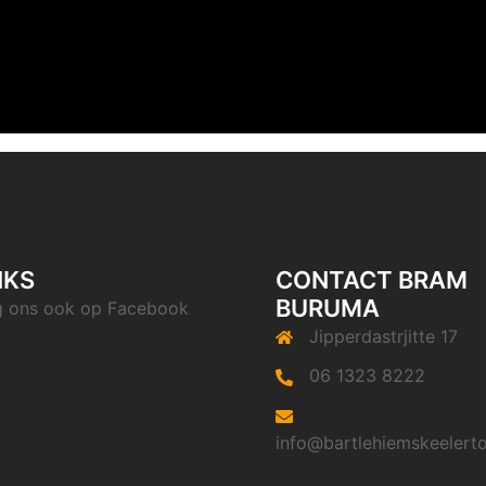
NKS
CONTACT BRAM
BURUMA
g ons ook op
Facebook
Jipperdastrjitte 17
06 1323 8222
info@bartlehiemskeelerto