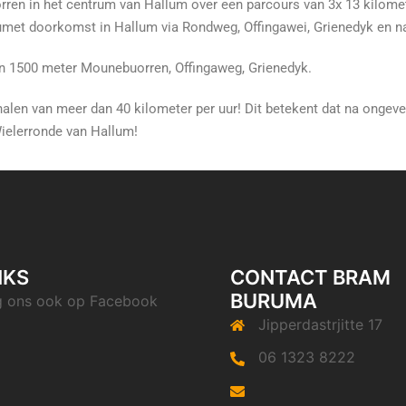
rren in het centrum van Hallum over een parcours van 3x 13 kilome
met doorkomst in Hallum via Rondweg, Offingawei, Grienedyk en 
an 1500 meter Mounebuorren, Offingaweg, Grienedyk.
alen van meer dan 40 kilometer per uur! Dit betekent dat na ongev
ielerronde van Hallum!
NKS
CONTACT BRAM
BURUMA
g ons ook op
Facebook
Jipperdastrjitte 17
06 1323 8222