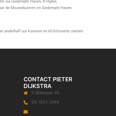
ter via Gedempte Haven, It Pypke,
naar de Mounebuorren en Gedempte Haven.
eer anderhalf uur koersen en 60 kilometer zweten
CONTACT PIETER
DIJKSTRA
It Blikkelan 46
06 1583 3089