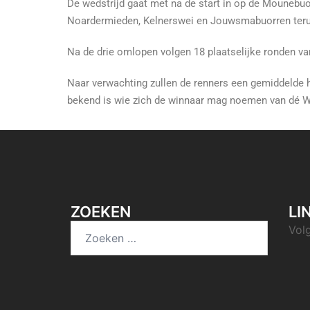
De wedstrijd gaat met na de start in op de Mounebuo
Noardermieden, Kelnerswei en Jouwsmabuorren teru
Na de drie omlopen volgen 18 plaatselijke ronden v
Naar verwachting zullen de renners een gemiddelde h
bekend is wie zich de winnaar mag noemen van dé W
ZOEKEN
LI
Vol