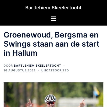
Ga
Bartlehiem Skeelertocht
naar
de
Toggle
inhoud
menu
Groenewoud, Bergsma en
Swings staan aan de start
in Hallum
DOOR
BARTLEHIEM SKEELERTOCHT
16 AUGUSTUS 2022
UNCATEGORIZED