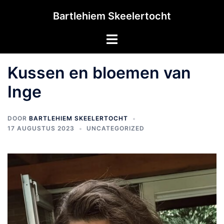
Ga
Bartlehiem Skeelertocht
naar
de
Toggle
inhoud
menu
Kussen en bloemen van
Inge
DOOR
BARTLEHIEM SKEELERTOCHT
17 AUGUSTUS 2023
UNCATEGORIZED