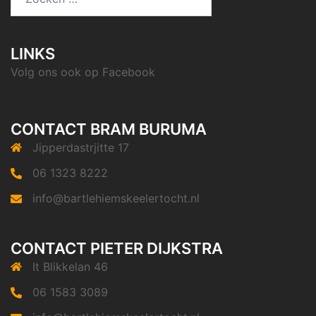
naar:
LINKS
Volg ons ook op
Facebook
CONTACT BRAM BURUMA
Jipperdastrjitte 17
06 1323 8222
info@bartlehiemskeelertocht.nl
CONTACT PIETER DIJKSTRA
It Blikkelan 46
06 1583 3089