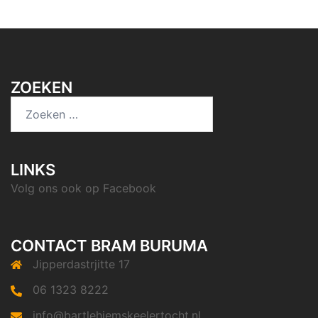
ZOEKEN
Zoeken
naar:
LINKS
Volg ons ook op
Facebook
CONTACT BRAM BURUMA
Jipperdastrjitte 17
06 1323 8222
info@bartlehiemskeelertocht.nl