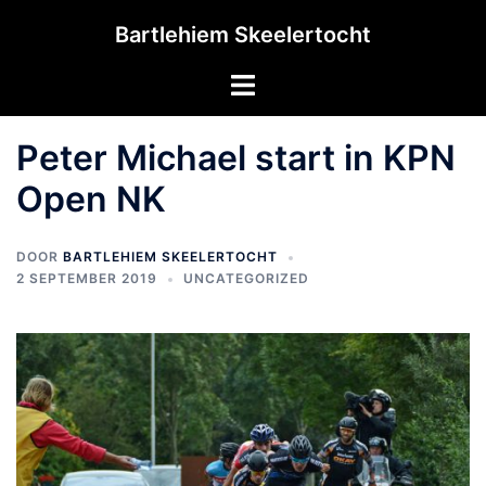
Ga
Bartlehiem Skeelertocht
naar
de
Toggle
inhoud
menu
Peter Michael start in KPN
Open NK
DOOR
BARTLEHIEM SKEELERTOCHT
2 SEPTEMBER 2019
UNCATEGORIZED