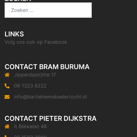
Zoeken
naar:
LINKS
Volg ons ook op
Facebook
CONTACT BRAM BURUMA
Jipperdastrjitte 17
06 1323 8222
info@bartlehiemskeelertocht.nl
CONTACT PIETER DIJKSTRA
It Blikkelan 46