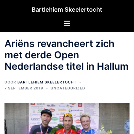
Ga
Bartlehiem Skeelertocht
naar
de
Toggle
inhoud
menu
Ariëns revancheert zich
met derde Open
Nederlandse titel in Hallum
DOOR
BARTLEHIEM SKEELERTOCHT
7 SEPTEMBER 2019
UNCATEGORIZED