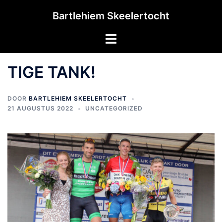
Ga
Bartlehiem Skeelertocht
naar
de
Toggle
inhoud
menu
TIGE TANK!
DOOR
BARTLEHIEM SKEELERTOCHT
21 AUGUSTUS 2022
UNCATEGORIZED