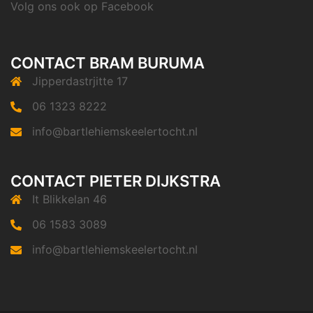
Volg ons ook op
Facebook
CONTACT BRAM BURUMA
Jipperdastrjitte 17
06 1323 8222
info@bartlehiemskeelertocht.nl
CONTACT PIETER DIJKSTRA
It Blikkelan 46
06 1583 3089
info@bartlehiemskeelertocht.nl