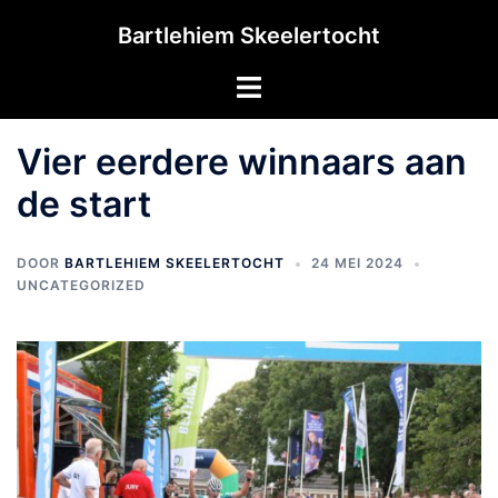
Ga
Bartlehiem Skeelertocht
naar
de
Toggle
inhoud
menu
Vier eerdere winnaars aan
de start
DOOR
BARTLEHIEM SKEELERTOCHT
24 MEI 2024
UNCATEGORIZED