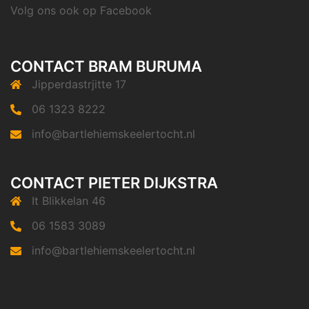
Volg ons ook op
Facebook
CONTACT BRAM BURUMA
Jipperdastrjitte 17
06 1323 8222
info@bartlehiemskeelertocht.nl
CONTACT PIETER DIJKSTRA
It Blikkelan 46
06 1583 3089
info@bartlehiemskeelertocht.nl