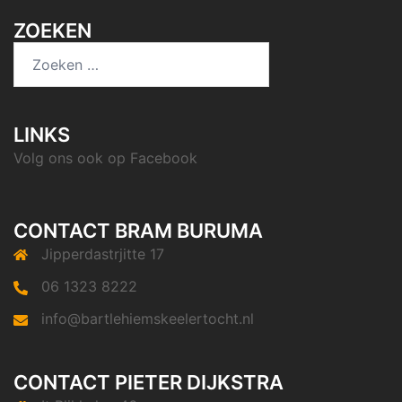
ZOEKEN
Zoeken
naar:
LINKS
Volg ons ook op
Facebook
CONTACT BRAM BURUMA
Jipperdastrjitte 17
06 1323 8222
info@bartlehiemskeelertocht.nl
CONTACT PIETER DIJKSTRA