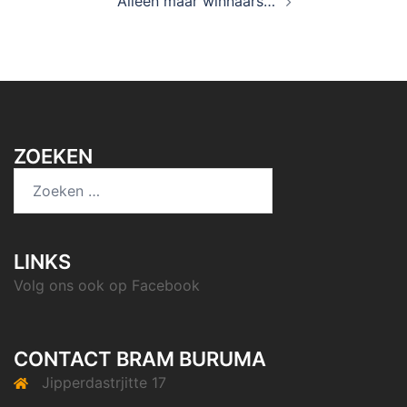
‘Alleen maar winnaars…’
ZOEKEN
Zoeken
naar:
LINKS
Volg ons ook op
Facebook
CONTACT BRAM BURUMA
Jipperdastrjitte 17