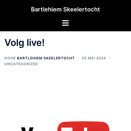
Ga
Bartlehiem Skeelertocht
naar
de
Toggle
inhoud
menu
Volg live!
DOOR
BARTLEHIEM SKEELERTOCHT
25 MEI 2024
UNCATEGORIZED